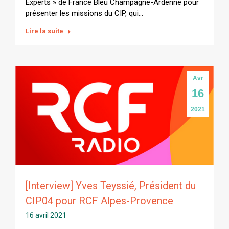
Experts » de France Bleu Champagne-Ardenne pour
présenter les missions du CIP, qui…
Lire la suite
Avr
16
2021
[Interview] Yves Teyssié, Président du
CIP04 pour RCF Alpes-Provence
16 avril 2021