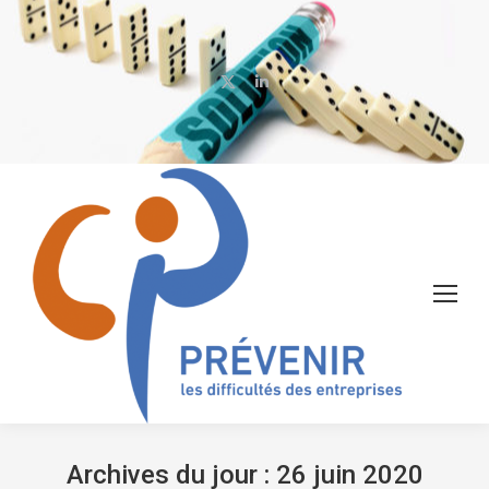
X
LinkedIn
page
page
opens
opens
in
in
new
new
window
window
Archives du jour :
26 juin 2020