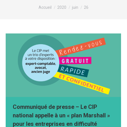
Vous êtes ici :
Accueil
2020
juin
26
Communiqué de presse – Le CIP
national appelle à un « plan Marshall »
pour les entreprises en difficulté