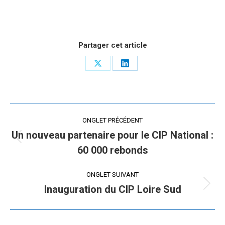
Partager cet article
Share
Share
on
on
X
LinkedIn
Navigation
ONGLET PRÉCÉDENT
de
Un nouveau partenaire pour le CIP National :
Onglet
60 000 rebonds
commentaire
précédent
ONGLET SUIVANT
Inauguration du CIP Loire Sud
Onglet
suivant