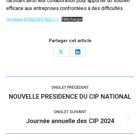
facilitant ainsi leur collaboration pour apporter un soutien
efficace aux entreprises confrontées à des difficultés.
Circulaire-ECOE2335742C-1-1
Télécharger
Partager cet article
Share
Share
on
on
X
LinkedIn
Navigation
ONGLET PRÉCÉDENT
de
NOUVELLE PRESIDENCE DU CIP NATIONAL
Onglet
précédent
commentaire
ONGLET SUIVANT
Journée annuelle des CIP 2024
Onglet
suivant