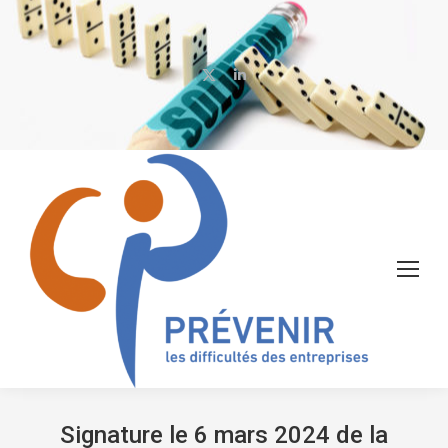
X
LinkedIn
page
page
opens
opens
in
in
new
new
window
window
Signature le 6 mars 2024 de la