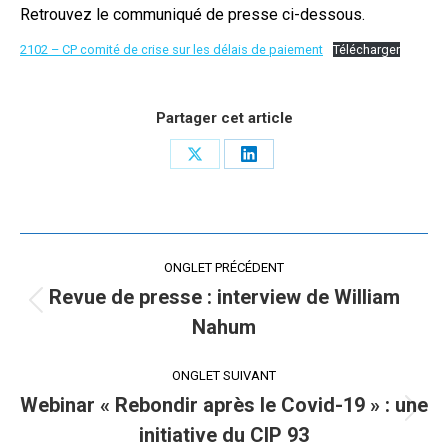
Retrouvez le communiqué de presse ci-dessous.
2102 – CP comité de crise sur les délais de paiement
Télécharger
Partager cet article
Share
Share
on
on
X
LinkedIn
Navigation
ONGLET PRÉCÉDENT
de
Revue de presse : interview de William
Onglet
Nahum
commentaire
précédent
ONGLET SUIVANT
Webinar « Rebondir après le Covid-19 » : une
Onglet
initiative du CIP 93
suivant