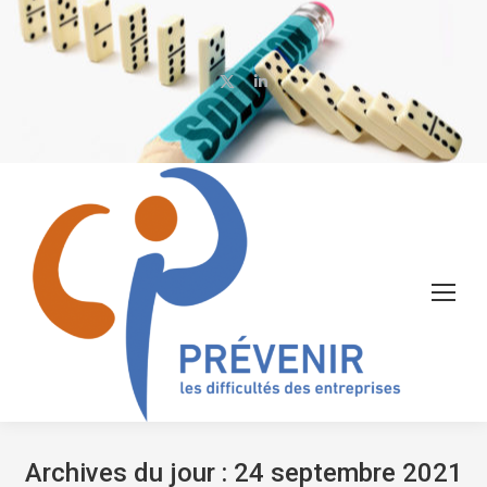
X
LinkedIn
page
page
opens
opens
in
in
new
new
window
window
Archives du jour :
24 septembre 2021