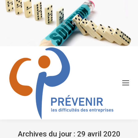
X
LinkedIn
page
page
opens
opens
in
in
new
new
window
window
Archives du jour :
29 avril 2020