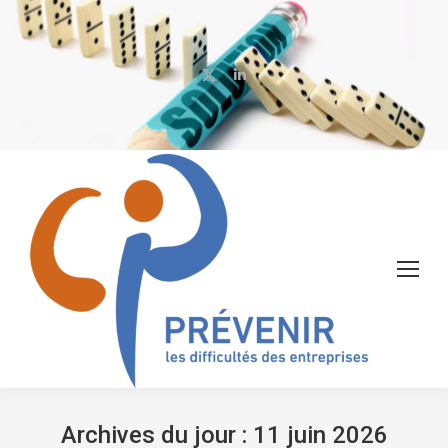
X
LinkedIn
page
page
opens
opens
in
in
new
new
window
window
Archives du jour :
11 juin 2026