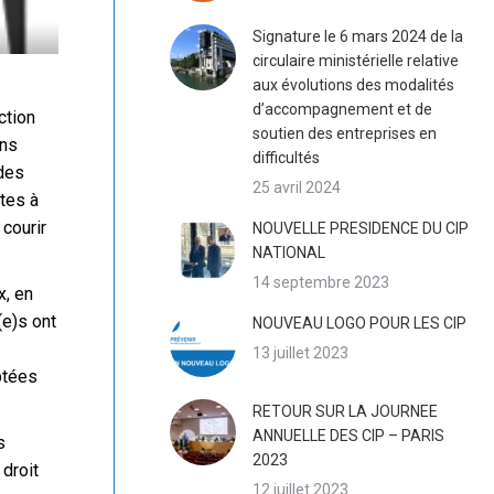
Signature le 6 mars 2024 de la
circulaire ministérielle relative
aux évolutions des modalités
d’accompagnement et de
ction
soutien des entreprises en
ons
difficultés
 des
25 avril 2024
tes à
courir
NOUVELLE PRESIDENCE DU CIP
NATIONAL
14 septembre 2023
x, en
(e)s ont
NOUVEAU LOGO POUR LES CIP
13 juillet 2023
ptées
RETOUR SUR LA JOURNEE
ANNUELLE DES CIP – PARIS
s
2023
 droit
12 juillet 2023