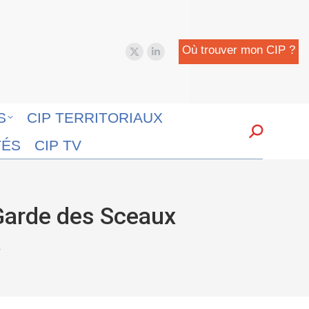
Où trouver mon CIP ?
X
LinkedIn
page
page
opens
opens
in
in
S
CIP TERRITORIAUX
new
new
Search:
TÉS
CIP TV
window
window
Garde des Sceaux
…