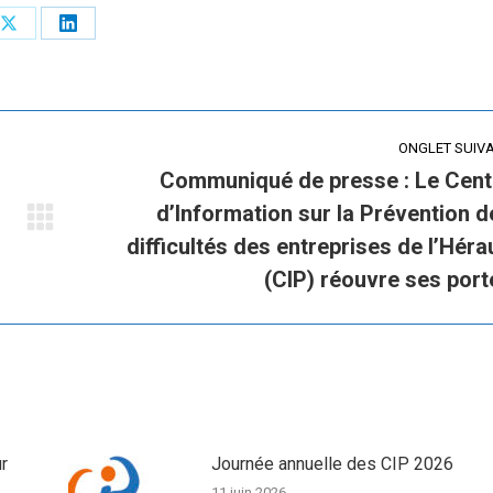
Share
Share
on
on
X
LinkedIn
ONGLET SUIV
Communiqué de presse : Le Cent
d’Information sur la Prévention d
Onglet
difficultés des entreprises de l’Héra
suivant
(CIP) réouvre ses port
r
Journée annuelle des CIP 2026
11 juin 2026