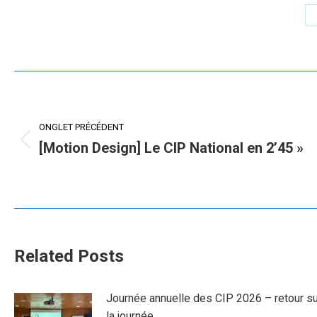
Navigation
de
ONGLET PRÉCÉDENT
commentaire
[Motion Design] Le CIP National en 2’45 »
Onglet
précédent
Related Posts
Journée annuelle des CIP 2026 – retour su
la journée