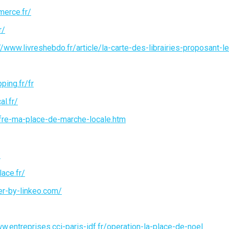
erce.fr/
r/
//www.livreshebdo.fr/article/la-carte-des-librairies-proposant-le
ing.fr/fr
l.fr/
ffre-ma-place-de-marche-locale.htm
/
ace.fr/
er-by-linkeo.com/
w.entreprises.cci-paris-idf.fr/operation-la-place-de-noel