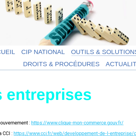
UEIL
CIP NATIONAL
OUTILS & SOLUTION
DROITS & PROCÉDURES
ACTUALI
 entreprises
 gouvernement :
https://www.clique-mon-commerce.gouv.fr/
a CCI :
https://www.cci.fr/web/developpement-de-l-entreprise