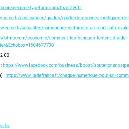
estionnairecpme.typeform.com/to/pUh8JT
w.cpme.fr/publications/guides/guide-des-bonnes-pratiques-de-
ww.cpme.fr/actualites/numerique/conformite-au-rgpd-auto-eval
ww.bfmtv.com/economie/comment-les-banques-tentent-d-aider-l
tter&Echobox=1604677730
52 00
 :
https://www.facebook.com/business/boost/soutenonsnostp
) :
https://www.iledefrance.fr/cheque-numerique-pour-un-com
s.fr/