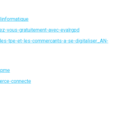
linformatique
uez-vous-gratuitement-avec-evalrgpd
es-tpe-et-les-commercants-a-se-digitaliser_AN-
epme
merce-connecte