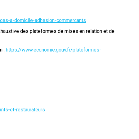
erces-a-domicile-adhesion-commercants
exhaustive des plateformes de mises en relation et de
n :
https://www.economie.gouv.fr/plateformes-
nts-et-restaurateurs