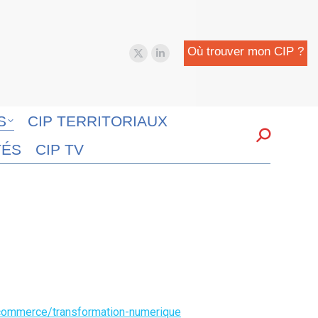
Où trouver mon CIP ?
X
LinkedIn
page
page
opens
opens
in
in
S
CIP TERRITORIAUX
new
new
Search:
TÉS
CIP TV
window
window
/commerce/transformation-numerique