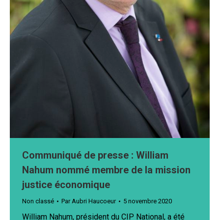
Communiqué de presse : William
Nahum nommé membre de la mission
justice économique
Non classé
Par
Aubri Haucoeur
5 novembre 2020
William Nahum, président du CIP National, a été