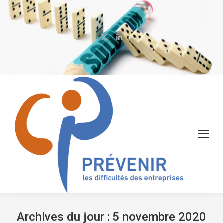
X
LinkedIn
page
page
opens
opens
in
in
new
new
window
window
Archives du jour :
5 novembre 2020