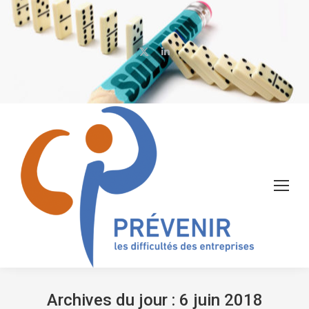
X
LinkedIn
page
page
opens
opens
in
in
new
new
window
window
Archives du jour :
6 juin 2018