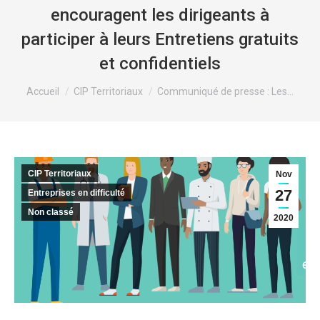
encouragent les dirigeants à
participer à leurs Entretiens gratuits
et confidentiels
Vous êtes ici :
Accueil
CIP Territoriaux
Communiqué de presse : Les…
CIP Territoriaux
Nov
27
Entreprises en difficulté
Non classé
2020