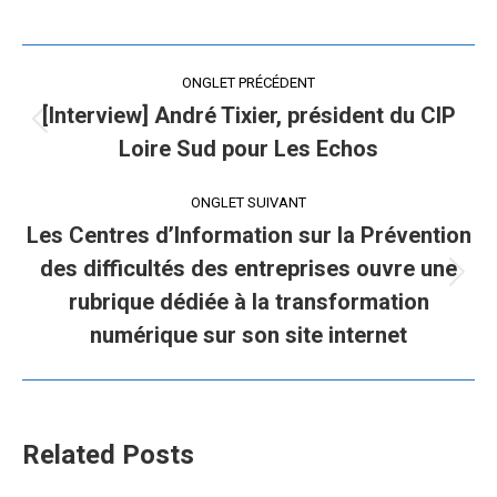
on
on
X
LinkedIn
Navigation
ONGLET PRÉCÉDENT
de
[Interview] André Tixier, président du CIP
Onglet
Loire Sud pour Les Echos
commentaire
précédent
ONGLET SUIVANT
Les Centres d’Information sur la Prévention
des difficultés des entreprises ouvre une
Onglet
rubrique dédiée à la transformation
suivant
numérique sur son site internet
Related Posts