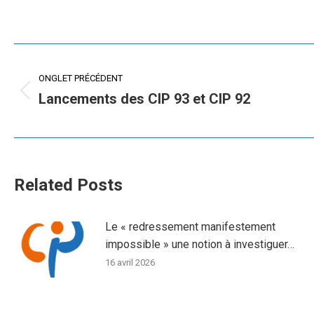
Navigation
ONGLET PRÉCÉDENT
de
Lancements des CIP 93 et CIP 92
Onglet
commentaire
précédent
Related Posts
Le « redressement manifestement
impossible » une notion à investiguer…
16 avril 2026