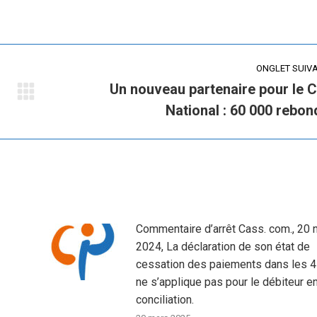
on
on
X
LinkedIn
ONGLET SUIV
Un nouveau partenaire pour le C
Onglet
National : 60 000 rebon
suivant
Commentaire d’arrêt Cass. com., 20 n
2024, La déclaration de son état de
cessation des paiements dans les 4
ne s’applique pas pour le débiteur e
conciliation.