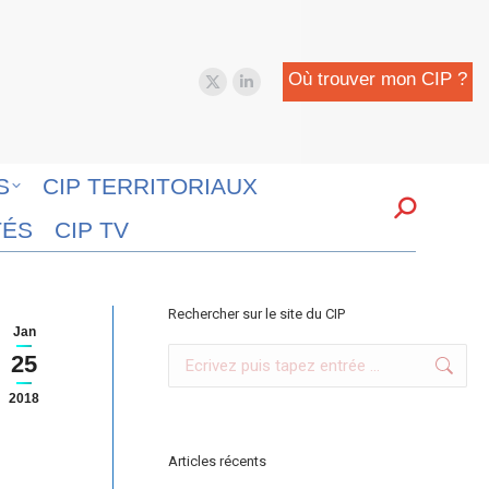
Où trouver mon CIP ?
X
LinkedIn
page
page
opens
opens
in
in
S
CIP TERRITORIAUX
new
new
Search:
TÉS
CIP TV
window
window
Rechercher sur le site du CIP
Jan
Search:
25
2018
Articles récents