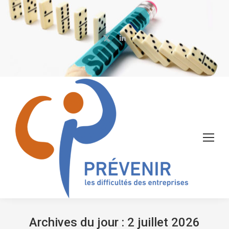
X
LinkedIn
page
page
opens
opens
in
in
new
new
window
window
Archives du jour :
2 juillet 2026