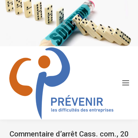
X
LinkedIn
page
page
opens
opens
in
in
new
new
window
window
Commentaire d’arrêt Cass. com., 20