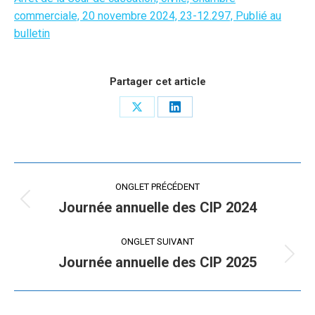
commerciale, 20 novembre 2024, 23-12.297, Publié au
bulletin
Partager cet article
Share
Share
on
on
X
LinkedIn
Navigation
ONGLET PRÉCÉDENT
de
Journée annuelle des CIP 2024
Onglet
précédent
commentaire
ONGLET SUIVANT
Journée annuelle des CIP 2025
Onglet
suivant