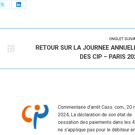
Share
Share
on
on
X
LinkedIn
ONGLET SUIV
RETOUR SUR LA JOURNEE ANNUEL
Onglet
DES CIP – PARIS 20
suivant
Commentaire d’arrêt Cass. com., 20 n
2024, La déclaration de son état de
cessation des paiements dans les 4
ne s’applique pas pour le débiteur e