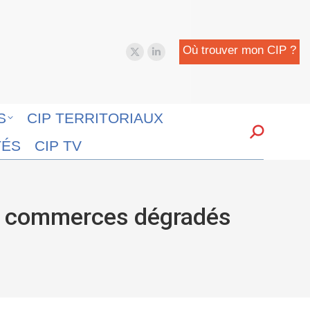
Où trouver mon CIP ?
X
LinkedIn
page
page
opens
opens
in
in
S
CIP TERRITORIAUX
new
new
Search:
TÉS
CIP TV
window
window
aux commerces dégradés