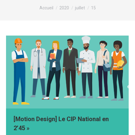
Vous êtes ici :
Accueil
2020
juillet
15
[Motion Design] Le CIP National en
2’45 »