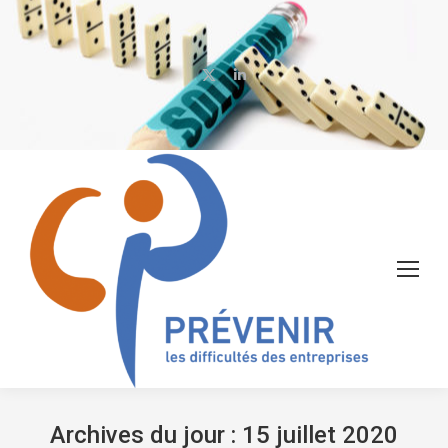
X
LinkedIn
page
page
opens
opens
in
in
new
new
window
window
Archives du jour :
15 juillet 2020