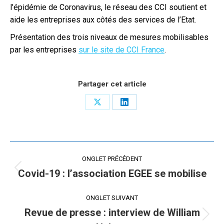
l’épidémie de Coronavirus, le réseau des CCI soutient et
aide les entreprises aux côtés des services de l’Etat.
Présentation des trois niveaux de mesures mobilisables
par les entreprises
sur le site de CCI France
.
Partager cet article
Share
Share
on
on
X
LinkedIn
Navigation
ONGLET PRÉCÉDENT
de
Covid-19 : l’association EGEE se mobilise
Onglet
précédent
commentaire
ONGLET SUIVANT
Revue de presse : interview de William
Onglet