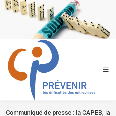
X
LinkedIn
page
page
opens
opens
in
in
new
new
window
window
Communiqué de presse : la CAPEB, la