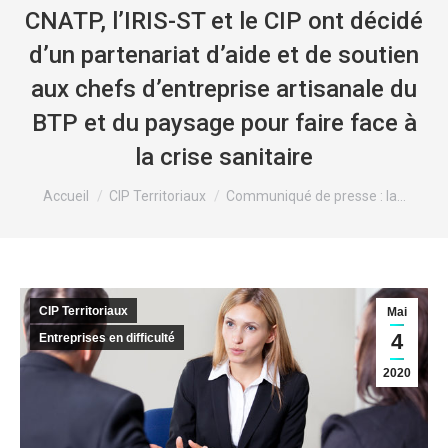
CNATP, l’IRIS-ST et le CIP ont décidé
d’un partenariat d’aide et de soutien
aux chefs d’entreprise artisanale du
BTP et du paysage pour faire face à
la crise sanitaire
Vous êtes ici :
Accueil
CIP Territoriaux
Communiqué de presse : la…
CIP Territoriaux
Mai
4
Entreprises en difficulté
2020