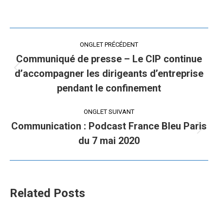
on
on
X
LinkedIn
Navigation
ONGLET PRÉCÉDENT
de
Communiqué de presse – Le CIP continue
d’accompagner les dirigeants d’entreprise
Onglet
commentaire
précédent
pendant le confinement
ONGLET SUIVANT
Communication : Podcast France Bleu Paris
Onglet
du 7 mai 2020
suivant
Related Posts