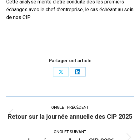
Cette analyse mérite d’être conduite dès les premiers
échanges avec le chef d’entreprise, le cas échéant au sein
de nos CIP.
Partager cet article
Share
Share
on
on
X
LinkedIn
Navigation
ONGLET PRÉCÉDENT
de
Retour sur la journée annuelle des CIP 2025
Onglet
précédent
commentaire
ONGLET SUIVANT