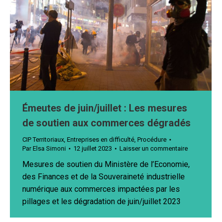
Émeutes de juin/juillet : Les mesures
de soutien aux commerces dégradés
CIP Territoriaux
,
Entreprises en difficulté
,
Procédure
Par
Elsa Simoni
12 juillet 2023
Laisser un commentaire
Mesures de soutien du Ministère de l’Economie,
des Finances et de la Souveraineté industrielle
numérique aux commerces impactées par les
pillages et les dégradation de juin/juillet 2023