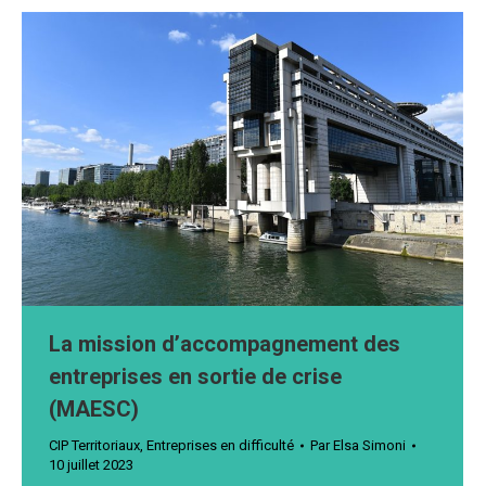
La mission d’accompagnement des
entreprises en sortie de crise
(MAESC)
CIP Territoriaux
,
Entreprises en difficulté
Par
Elsa Simoni
10 juillet 2023