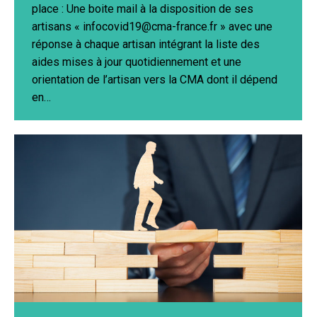
place : Une boite mail à la disposition de ses
artisans « infocovid19@cma-france.fr » avec une
réponse à chaque artisan intégrant la liste des
aides mises à jour quotidiennement et une
orientation de l’artisan vers la CMA dont il dépend
en…