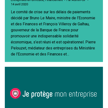
14 avril 2020
Le comité de crise sur les délais de paiements
décidé par Bruno Le Maire, ministre de l’Economie
et des Finances et François Villeroy de Galhau,
gouverneur de la Banque de France pour
promouvoir une indispensable solidarité
économique, s’est réuni et est opérationnel. Pierre
Pelouzet, médiateur des entreprises du Ministère
de l’Economie et des Finances et…