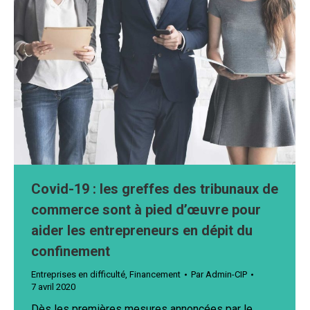
Covid-19 : les greffes des tribunaux de
commerce sont à pied d’œuvre pour
aider les entrepreneurs en dépit du
confinement
Entreprises en difficulté
,
Financement
Par
Admin-CIP
7 avril 2020
Dès les premières mesures annoncées par le