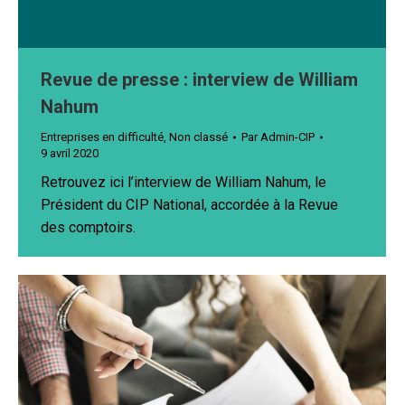
Revue de presse : interview de William
Nahum
Entreprises en difficulté
,
Non classé
Par
Admin-CIP
9 avril 2020
Retrouvez ici l’interview de William Nahum, le
Président du CIP National, accordée à la Revue
des comptoirs.