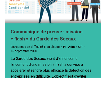
Communiqué de presse : mission
« flash » du Garde des Sceaux
Entreprises en difficulté
,
Non classé
Par
Admin-CIP
15 septembre 2020
Le Garde des Sceaux vient d’annoncer le
lancement d’une mission « flash » qui vise à
accélérer et rendre plus efficace la détection des
entreprises en difficulté. L’objectif est d’éviter
l’engorgement des Tribunaux de commerce avec
une cascade de liquidations sèches grâce à une
justice commerciale préventive. En effet, si l’été a
été propice à…