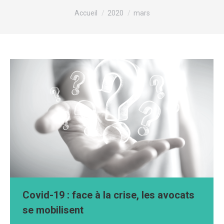
Vous êtes ici :
Accueil
2020
mars
Covid-19 : face à la crise, les avocats
se mobilisent